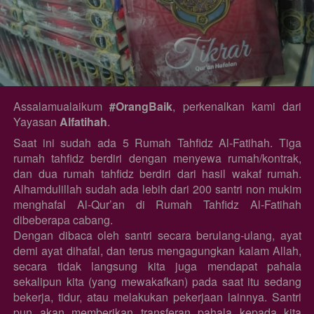
Assalamualaikum 
#OrangBaik
, perkenalkan kami dari 
Yayasan 
Alfatihah
.
Saat ini sudah ada 5 Rumah Tahfidz Al-Fatihah. Tiga 
rumah tahfidz berdiri dengan menyewa rumah/kontrak, 
dan dua rumah tahfidz berdiri dari hasil wakaf rumah. 
Alhamdulillah sudah ada lebih dari 200 santri non mukim 
menghafal Al-Qur’an di Rumah Tahfidz Al-Fatihah 
dibeberapa cabang.
Dengan dibaca oleh santri secara berulang-ulang, ayat 
demi ayat dihafal, dan terus mengagungkan kalam Allah, 
secara tidak langsung kita juga mendapat pahala 
sekalipun kita (yang mewakafkan) pada saat itu sedang 
bekerja, tidur, atau melakukan pekerjaan lainnya. Santri 
pun akan memberikan transferan pahala kepada kita 