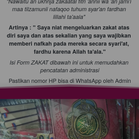
"Nawaitu an ukhrija zakaatal fitri 'annii wa 'an jami'i 
maa tilzamunii nafaqoo tuhum syar'an fardhan 
lillahi ta'aala" 
Artinya : " Saya niat mengeluarkan zakat atas 
diri saya dan atas sekalian yang saya wajibkan 
memberi nafkah pada mereka secara syari'at, 
fardhu karena Allah ta'ala."
Isi Form ZAKAT dibawah ini untuk memudahkan 
pencatatan administrasi
Pastikan nomor HP bisa di WhatsApp oleh Admin