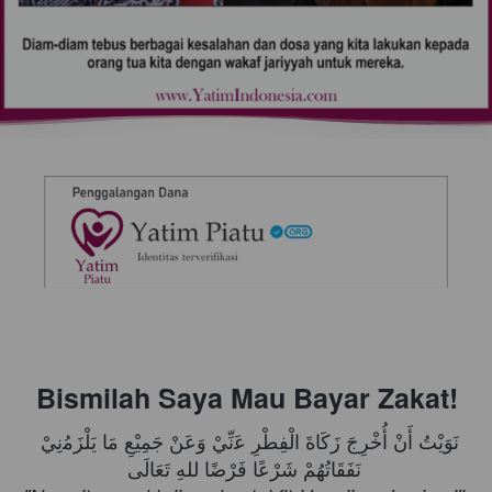
Bismilah Saya Mau Bayar Zakat!
ﻧَﻮَﻳْﺖُ ﺃَﻥْ ﺃُﺧْﺮِﺝَ ﺯَﻛَﺎﺓَ ﺍﻟْﻔِﻄْﺮِ ﻋَنِّيْ ﻭَﻋَﻦْ ﺟَﻤِﻴْﻊِ ﻣَﺎ ﻳَﻠْﺰَﻣُنِيْ 
ﻧَﻔَﻘَﺎﺗُﻬُﻢْ ﺷَﺮْﻋًﺎ ﻓَﺮْﺿًﺎ ﻟﻠﻪِ ﺗَﻌَﺎﻟَﻰ 