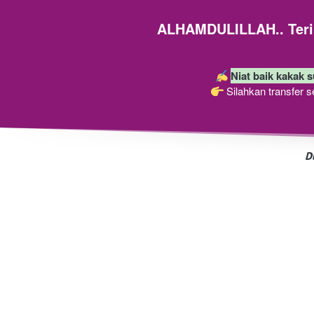
ALHAMDULILLAH.. Terim
Niat baik kakak s
 Silahkan transfer 
D