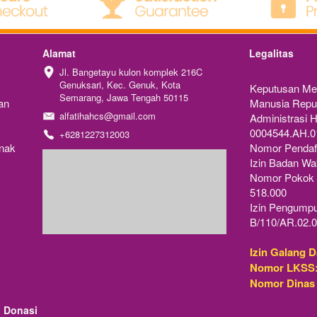
Alamat
Legalitas
Jl. Bangetayu kulon komplek 216C 
Genuksari, Kec. Genuk, Kota 
Keputusan Me
Semarang, Jawa Tengah 50115
n 
Manusia Repub
alfatihahcs@gmail.com
Administrasi
0004544.AH.0
+6281227312003
nak 
Nomor Pendaf
Izin Badan Wak
Nomor Pokok W
518.000
Izin Pengumpu
B/110/AR.02.0
Izin Galang D
Nomor LKSS
Nomor Dinas
Donasi