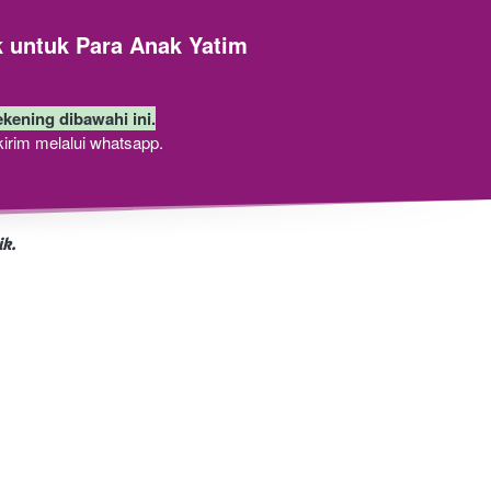
 untuk Para Anak Yatim
ekening dibawahi ini.
kirim melalui whatsapp.
k.