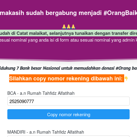
akasih sudah bergabung menjadi #OrangBaik
udah di Catat malaikat, selanjutnya tunaikan dengan transfer dir
sesuai nominal yang anda isi di form atau sesuai nominal yang admin 
idukung 7 Bank besar Nasional untuk memudahkan donasi #Orang bai
Silahkan copy nomor rekening dibawah ini: 
BCA - a.n Rumah Tahfidz Alfatihah
`
Copy nomor rekening
MANDIRI - a.n Rumah Tahfidz Alfatihah