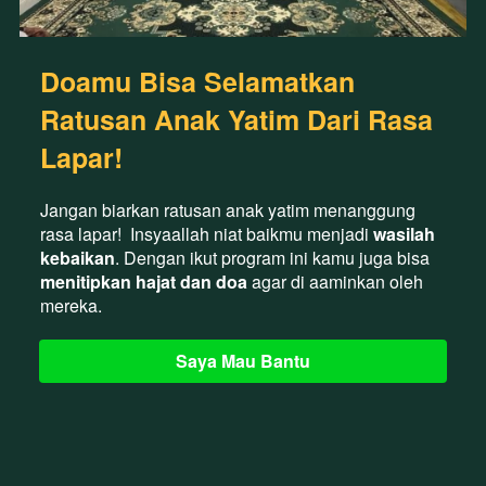
Doamu Bisa Selamatkan 
Ratusan Anak Yatim Dari Rasa 
Lapar!
Jangan biarkan ratusan anak yatim menanggung 
rasa lapar! 
Insyaallah niat baikmu menjadi
 wasilah 
kebaikan
.
Dengan ikut program ini kamu juga bisa
menitipkan hajat dan doa
 agar di aaminkan oleh 
mereka.
Saya Mau Bantu
`