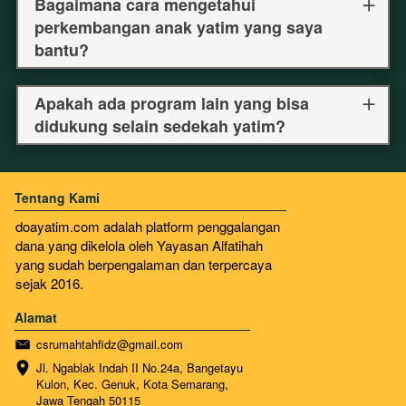
Bagaimana cara mengetahui
perkembangan anak yatim yang saya
bantu?
Apakah ada program lain yang bisa
didukung selain sedekah yatim?
Tentang Kami
doayatim.com adalah platform penggalangan 
dana yang dikelola oleh Yayasan Alfatihah 
yang sudah berpengalaman dan terpercaya 
sejak 2016.
Alamat
csrumahtahfidz@gmail.com
Jl. Ngablak Indah II No.24a, Bangetayu 
Kulon, Kec. Genuk, Kota Semarang, 
Jawa Tengah 50115