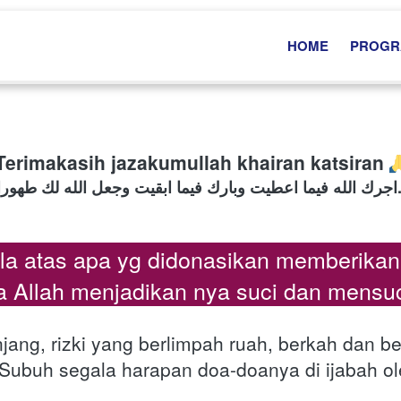
HOME
PROG
Terimakasih jazakumullah khairan katsiran 
ا ابقيت وجعل الله لك طهورا
 atas apa yg didonasikan memberikan k
 Allah menjadikan nya suci dan mensuci
ng, rizki yang berlimpah ruah, berkah dan b
ubuh segala harapan doa-doanya di ijabah ol