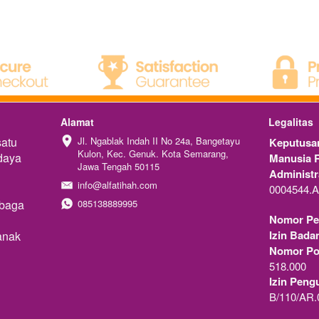
Alamat
Legalitas
atu 
Jl. Ngablak Indah II No 24a, Bangetayu 
Keputusan
Kulon, Kec. Genuk. Kota Semarang, 
aya 
Manusia R
Jawa Tengah 50115
Administ
info@alfatihah.com
0004544.A
baga 
085138889995
Nomor Pe
Izin Bada
nak 
Nomor Pok
518.000
Izin Peng
B/110/AR.