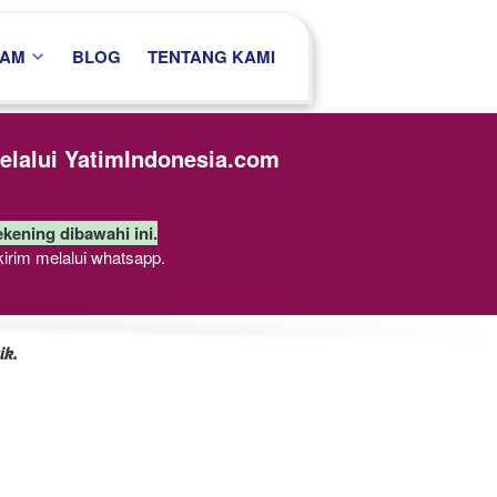
RAM
BLOG
TENTANG KAMI
lalui YatimIndonesia.com
ekening dibawahi ini.
kirim melalui whatsapp.
ik.