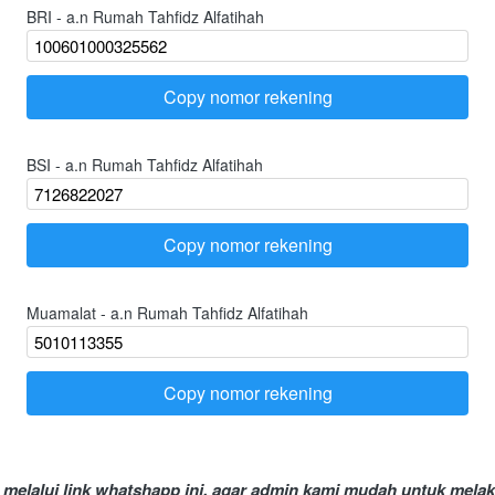
BRI - a.n Rumah Tahfidz Alfatihah
Copy nomor rekening
`
BSI - a.n Rumah Tahfidz Alfatihah
Copy nomor rekening
`
Muamalat - a.n Rumah Tahfidz Alfatihah
Copy nomor rekening
`
melalui link whatshapp ini, agar admin kami mudah untuk mela