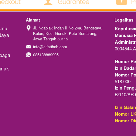
Alamat
Legalitas
atu 
Jl. Ngablak Indah II No 24a, Bangetayu 
Keputusan
Kulon, Kec. Genuk. Kota Semarang, 
aya 
Manusia R
Jawa Tengah 50115
Administ
info@alfatihah.com
0004544.A
baga 
085138889995
Nomor Pe
Izin Bada
nak 
Nomor Pok
518.000
Izin Peng
B/110/AR.
Izin Gala
Nomor L
Nomor Di