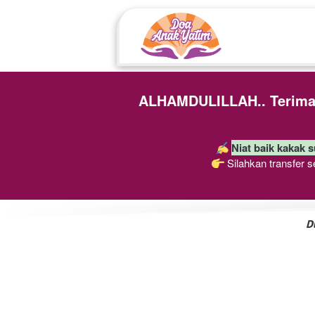
ALHAMDULILLAH.. Terimak
Niat baik kakak s
 Silahkan transfer 
D