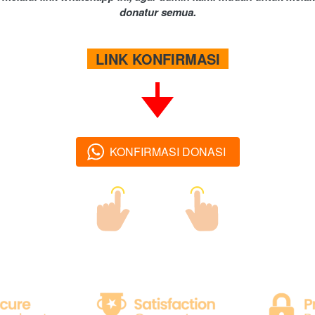
donatur semua.
  LINK KONFIRMASI  
KONFIRMASI DONASI
`