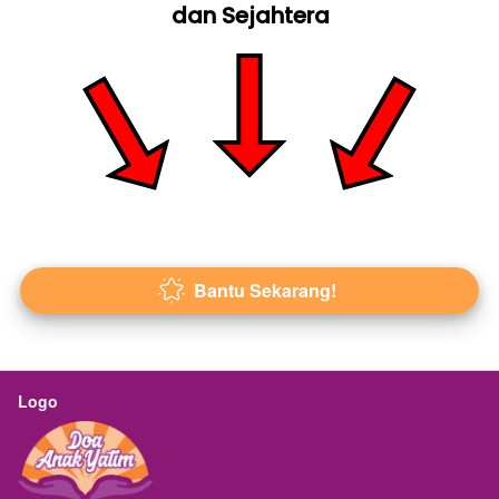
dan Sejahtera
Bantu Sekarang!
`
Logo