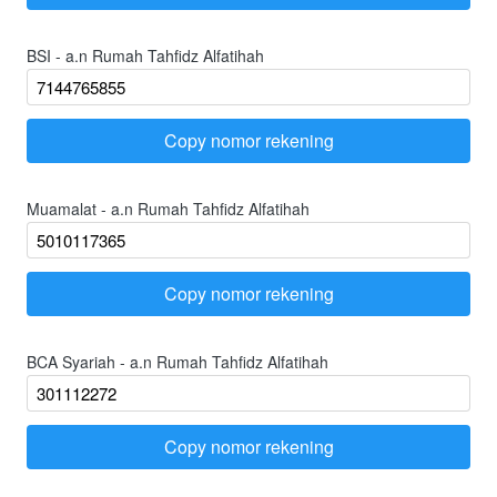
BSI - a.n Rumah Tahfidz Alfatihah
Copy nomor rekening
`
Muamalat - a.n Rumah Tahfidz Alfatihah
Copy nomor rekening
`
BCA Syariah - a.n Rumah Tahfidz Alfatihah
Copy nomor rekening
`