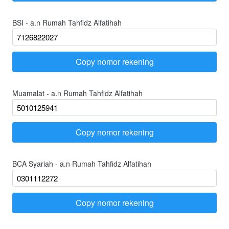
BSI - a.n Rumah Tahfidz Alfatihah
Copy nomor rekening
`
Muamalat - a.n Rumah Tahfidz Alfatihah
Copy nomor rekening
`
BCA Syariah - a.n Rumah Tahfidz Alfatihah
Copy nomor rekening
`