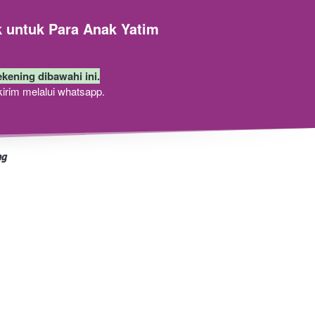
 untuk Para Anak Yatim
ekening dibawahi ini.
kirim melalui whatsapp.
ng