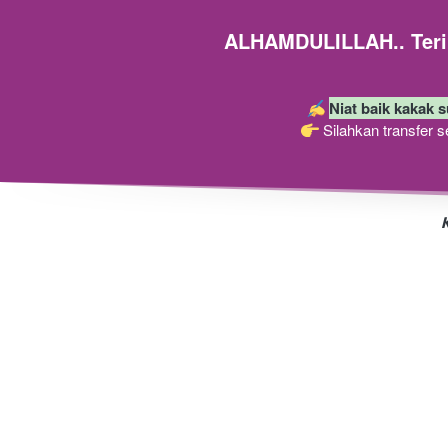
ALHAMDULILLAH.. Terim
Niat baik kakak s
 Silahkan transfer 
K