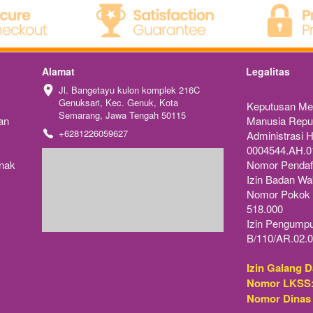
Alamat
Legalitas
Jl. Bangetayu kulon komplek 216C 
Genuksari, Kec. Genuk, Kota 
Keputusan Me
Semarang, Jawa Tengah 50115
n 
Manusia Repub
+6281226059627
Administrasi
0004544.AH.0
nak 
Nomor Pendaf
Izin Badan Wak
Nomor Pokok W
518.000
Izin Pengumpu
B/110/AR.02.0
Izin Galang D
Nomor LKSS
Nomor Dinas