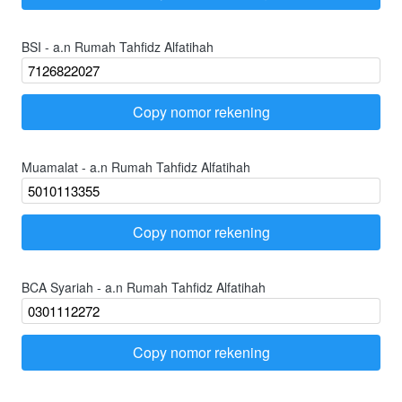
BSI - a.n Rumah Tahfidz Alfatihah
Copy nomor rekening
`
Muamalat - a.n Rumah Tahfidz Alfatihah
Copy nomor rekening
`
BCA Syariah - a.n Rumah Tahfidz Alfatihah
Copy nomor rekening
`