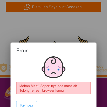
Bismillah Saya Niat Sedekah
`
Error
Mohon Maaf! Sepertinya ada masalah. 
Tolong refresh browser kamu
`
Kembali