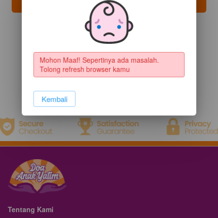
Bismillah Saya Niat Sedekah
`
Mohon Maaf! Sepertinya ada masalah. 
Tolong refresh browser kamu
`
Kembali
Tentang Kami