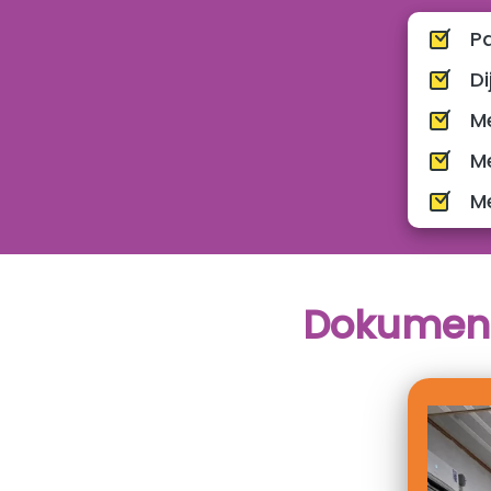
P
M
M
M
Dokument