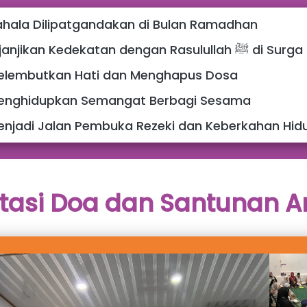
ahala Dilipatgandakan di Bulan Ramadhan
Dijanjikan Kedekatan dengan Rasulullah ﷺ di Surga
elembutkan Hati dan Menghapus Dosa
enghidupkan Semangat Berbagi Sesama
enjadi Jalan Pembuka Rezeki dan Keberkahan Hid
asi Doa dan Santunan A