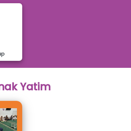
up
nak Yatim